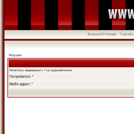
Въпроси/Отговори
Търсене
Форуми
Полетата, маркирани с * са задължителни
Потребител: *
Мейл адрес: *