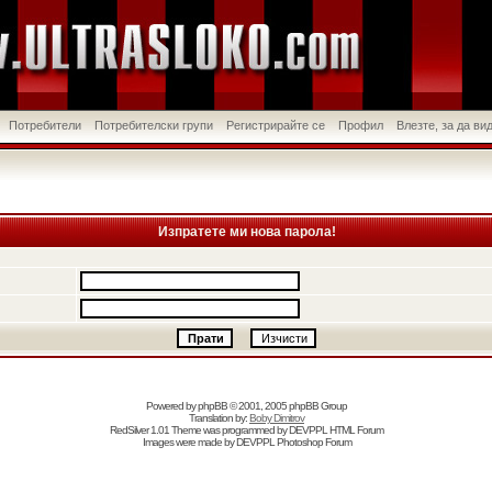
Потребители
Потребителски групи
Регистрирайте се
Профил
Влезте, за да в
Изпратете ми нова парола!
Powered by
phpBB
© 2001, 2005 phpBB Group
Translation by:
Boby Dimitrov
RedSilver 1.01 Theme was programmed by
DEVPPL
HTML Forum
Images were made by
DEVPPL
Photoshop Forum