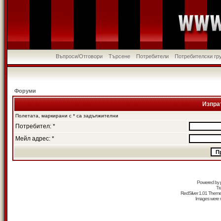
Въпроси/Отговори
Търсене
Потребители
Потребителски гр
Форуми
Изпра
Полетата, маркирани с * са задължителни
Потребител: *
Мейл адрес: *
Powered by
Tr
RedSilver 1.01 Them
Images were