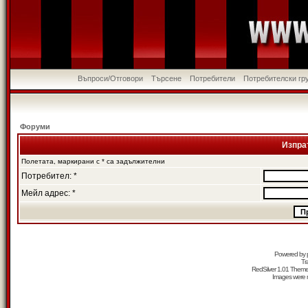
Въпроси/Отговори
Търсене
Потребители
Потребителски гр
Форуми
Изпра
Полетата, маркирани с * са задължителни
Потребител: *
Мейл адрес: *
Powered by
Tr
RedSilver 1.01 Them
Images were