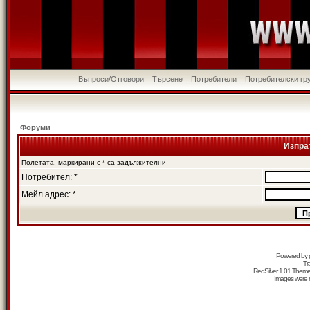
Въпроси/Отговори
Търсене
Потребители
Потребителски гр
Форуми
Изпра
Полетата, маркирани с * са задължителни
Потребител: *
Мейл адрес: *
Powered by
Tr
RedSilver 1.01 Them
Images were