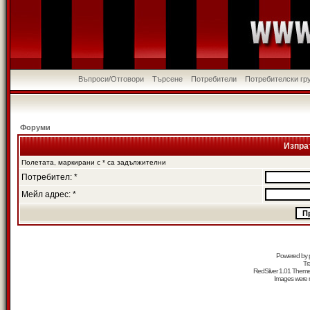
Въпроси/Отговори
Търсене
Потребители
Потребителски гр
Форуми
Изпра
Полетата, маркирани с * са задължителни
Потребител: *
Мейл адрес: *
Powered by
Tr
RedSilver 1.01 Them
Images were