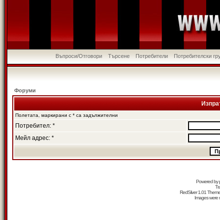
Въпроси/Отговори
Търсене
Потребители
Потребителски гр
Форуми
Изпра
Полетата, маркирани с * са задължителни
Потребител: *
Мейл адрес: *
Powered by
Tr
RedSilver 1.01 Them
Images were