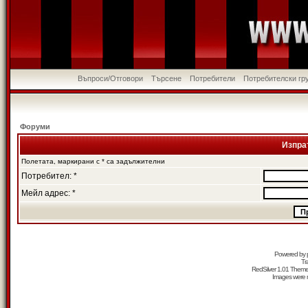
Въпроси/Отговори
Търсене
Потребители
Потребителски гр
Форуми
Изпра
Полетата, маркирани с * са задължителни
Потребител: *
Мейл адрес: *
Powered by
Tr
RedSilver 1.01 Them
Images were