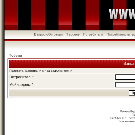
Въпроси/Отговори
Търсене
Потребители
Потребителски гр
Форуми
Изпра
Полетата, маркирани с * са задължителни
Потребител: *
Мейл адрес: *
Powered by
Tr
RedSilver 1.01 Them
Images were