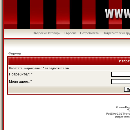
Въпроси/Отговори
Търсене
Потребители
Потребителски гр
Форуми
Изпра
Полетата, маркирани с * са задължителни
Потребител: *
Мейл адрес: *
Powered by
Tr
RedSilver 1.01 Them
Images were