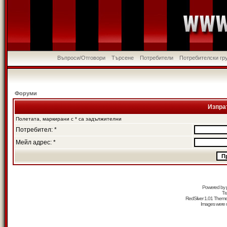
Въпроси/Отговори
Търсене
Потребители
Потребителски гр
Форуми
Изпра
Полетата, маркирани с * са задължителни
Потребител: *
Мейл адрес: *
Powered by
Tr
RedSilver 1.01 Them
Images were