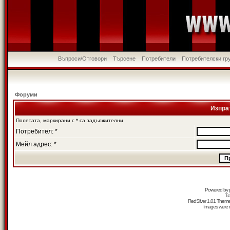
Въпроси/Отговори
Търсене
Потребители
Потребителски гр
Форуми
Изпра
Полетата, маркирани с * са задължителни
Потребител: *
Мейл адрес: *
Powered by
Tr
RedSilver 1.01 Them
Images were