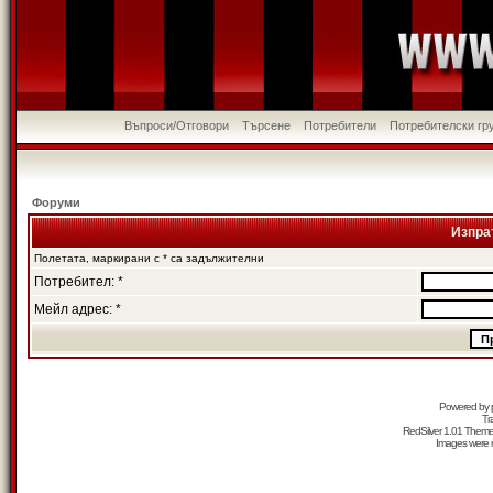
Въпроси/Отговори
Търсене
Потребители
Потребителски гр
Форуми
Изпра
Полетата, маркирани с * са задължителни
Потребител: *
Мейл адрес: *
Powered by
Tr
RedSilver 1.01 Them
Images were