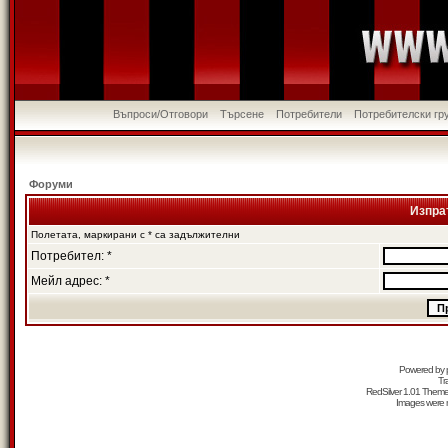
Въпроси/Отговори
Търсене
Потребители
Потребителски гр
Форуми
Изпра
Полетата, маркирани с * са задължителни
Потребител: *
Мейл адрес: *
Powered by
Tr
RedSilver 1.01 Them
Images were