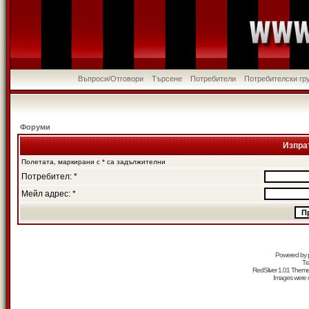
Въпроси/Отговори
Търсене
Потребители
Потребителски гр
Форуми
Изпра
Полетата, маркирани с * са задължителни
Потребител: *
Мейл адрес: *
Powered by
Tr
RedSilver 1.01 Them
Images were