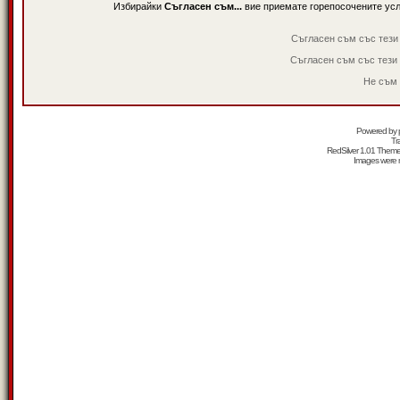
Избирайки
Съгласен съм...
вие приемате горепосочените ус
Съгласен съм със тези
Съгласен съм със тези
Не съм 
Powered by
Tr
RedSilver 1.01 Them
Images were