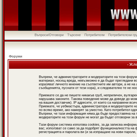
Въпроси/Отговори
Търсене
Потребители
Потребителски гр
Форуми
- Усл
Въпреки, че администраторите и модераторите на този форум
материал, носещ вреда, невъзможно е да бъдат прегледани в
изразяват личното мнение на съответните им автори, а не н
съобщенията, пуснати от тези хора), и следователно те не нос
Приемате се да не пишете никакъв груб, неприличен, вулгаре
нарушава законите. Такова поведение може да доведе до мом
на вашия доставчик). IP адресите, от които са направени вси
Приемате, че уебмастъра, администратора и модераторите на
по всяко време, ако намерят за уместно. Като потребител од
Въпреки, че тази информация няма да бъде предоставяна на 
модераторите на този форум не могат да бъдат отговорни за в
Тази форум система използва cookies, за да записва информ
вас; използват се само за да подобрят функционалността на 
регистрацията и паролата ви (и за изпращане на нови пароли,