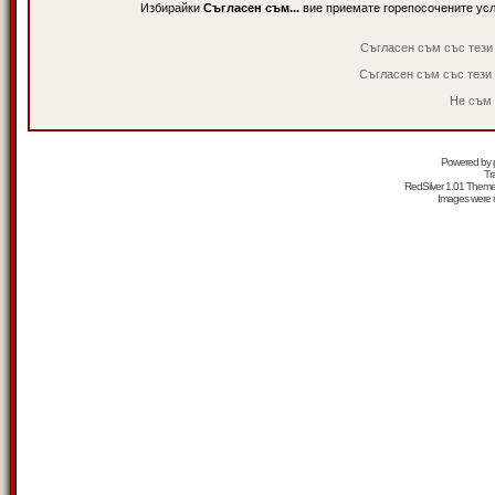
Избирайки
Съгласен съм...
вие приемате горепосочените ус
Съгласен съм със тези
Съгласен съм със тези
Не съм 
Powered by
Tr
RedSilver 1.01 Them
Images were