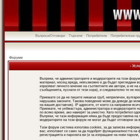
Въпроси/Отговори
Търсене
Потребители
Потребителски гр
Форуми
- Усл
Въпреки, че администраторите и модераторите на този форум
материал, носещ вреда, невъзможно е да бъдат прегледани в
изразяват личното мнение на съответните им автори, а не н
съобщенията, пуснати от тези хора), и следователно те не нос
Приемате се да не пишете никакъв груб, неприличен, вулгаре
нарушава законите. Такова поведение може да доведе до мом
на вашия доставчик). IP адресите, от които са направени вси
Приемате, че уебмастъра, администратора и модераторите на
по всяко време, ако намерят за уместно. Като потребител од
Въпреки, че тази информация няма да бъде предоставяна на 
модераторите на този форум не могат да бъдат отговорни за в
Тази форум система използва cookies, за да записва информ
вас; използват се само за да подобрят функционалността на 
регистрацията и паролата ви (и за изпращане на нови пароли,