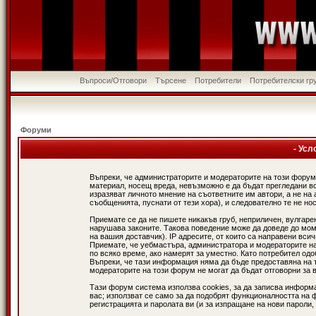
Въпроси/Отговори
Търсене
Потребители
Потребителски гр
Форуми
- Усл
Въпреки, че администраторите и модераторите на този форум
материал, носещ вреда, невъзможно е да бъдат прегледани в
изразяват личното мнение на съответните им автори, а не н
съобщенията, пуснати от тези хора), и следователно те не нос
Приемате се да не пишете никакъв груб, неприличен, вулгаре
нарушава законите. Такова поведение може да доведе до мом
на вашия доставчик). IP адресите, от които са направени вси
Приемате, че уебмастъра, администратора и модераторите на
по всяко време, ако намерят за уместно. Като потребител од
Въпреки, че тази информация няма да бъде предоставяна на 
модераторите на този форум не могат да бъдат отговорни за в
Тази форум система използва cookies, за да записва информ
вас; използват се само за да подобрят функционалността на 
регистрацията и паролата ви (и за изпращане на нови пароли,