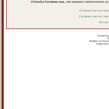
Избирайки
Съгласен съм...
вие приемате горепосочените ус
Съгласен съм със тези
Съгласен съм със тези
Не съм 
Powered by
Tr
RedSilver 1.01 Them
Images were