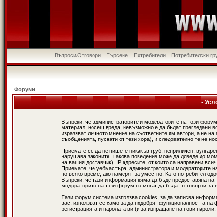
Въпроси/Отговори
Търсене
Потребители
Потребителски гр
Форуми
- Усл
Въпреки, че администраторите и модераторите на този форум
материал, носещ вреда, невъзможно е да бъдат прегледани в
изразяват личното мнение на съответните им автори, а не н
съобщенията, пуснати от тези хора), и следователно те не нос
Приемате се да не пишете никакъв груб, неприличен, вулгаре
нарушава законите. Такова поведение може да доведе до мом
на вашия доставчик). IP адресите, от които са направени вси
Приемате, че уебмастъра, администратора и модераторите на
по всяко време, ако намерят за уместно. Като потребител од
Въпреки, че тази информация няма да бъде предоставяна на 
модераторите на този форум не могат да бъдат отговорни за в
Тази форум система използва cookies, за да записва информ
вас; използват се само за да подобрят функционалността на 
регистрацията и паролата ви (и за изпращане на нови пароли,