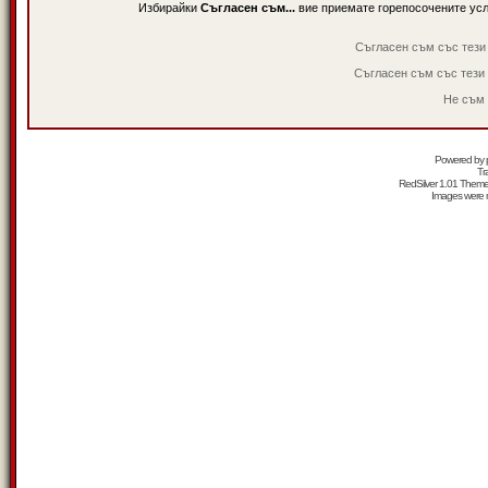
Избирайки
Съгласен съм...
вие приемате горепосочените ус
Съгласен съм със тези
Съгласен съм със тези
Не съм 
Powered by
Tr
RedSilver 1.01 Them
Images were