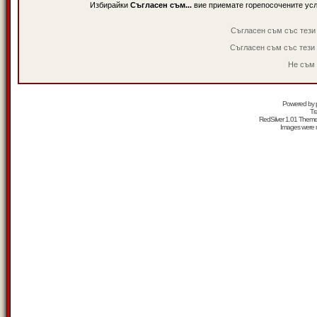
Избирайки
Съгласен съм...
вие приемате горепосочените ус
Съгласен съм със тези
Съгласен съм със тези
Не съм 
Powered by
Tr
RedSilver 1.01 Them
Images were