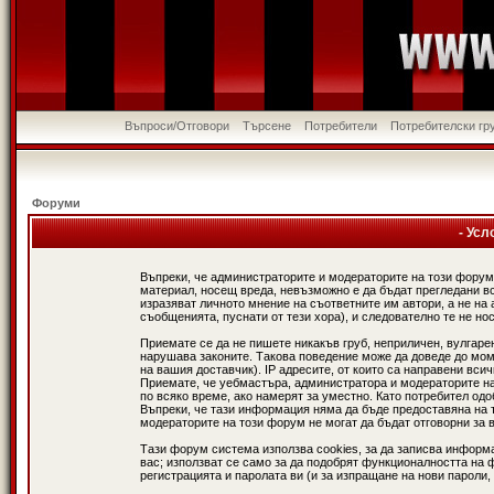
Въпроси/Отговори
Търсене
Потребители
Потребителски гр
Форуми
- Усл
Въпреки, че администраторите и модераторите на този форум
материал, носещ вреда, невъзможно е да бъдат прегледани в
изразяват личното мнение на съответните им автори, а не н
съобщенията, пуснати от тези хора), и следователно те не нос
Приемате се да не пишете никакъв груб, неприличен, вулгаре
нарушава законите. Такова поведение може да доведе до мом
на вашия доставчик). IP адресите, от които са направени вси
Приемате, че уебмастъра, администратора и модераторите на
по всяко време, ако намерят за уместно. Като потребител од
Въпреки, че тази информация няма да бъде предоставяна на 
модераторите на този форум не могат да бъдат отговорни за в
Тази форум система използва cookies, за да записва информ
вас; използват се само за да подобрят функционалността на 
регистрацията и паролата ви (и за изпращане на нови пароли,