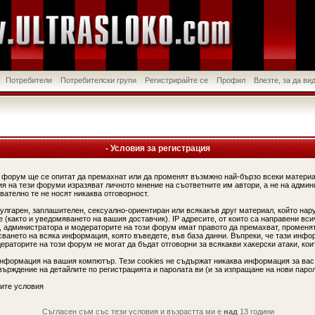
Потребители
Потребителски групи
Регистрирайте се
Профил
Влезте, за да в
- Условия за регистрация
 форум ще се опитат да премахнат или да променят възмжно най-бързо всеки материа
я на тези форуми изразяват личното мнение на съответните им автори, а не на админ
вателно те не носят никаква отговорност.
вулгарен, заплашителен, сексуално-ориентиран или всякакъв друг материал, който нар
(както и уведомяването на вашия доставчик). IP адресите, от които са направени вси
, администратора и модераторите на този форум имат правото да премахват, променят
сването на всяка информация, която въведете, във база данни. Въпреки, че тази инфо
аторите на този форум не могат да бъдат отговорни за всякакви хакерски атаки, коит
информация на вашия компютър. Тези cookies не съдържат никаква информация за вас
ърждение на детайлите по регистрацията и паролата ви (и за изпращане на нови парол
ите условия
Съгласен съм със тези условия и възрастта ми е
над
13 години