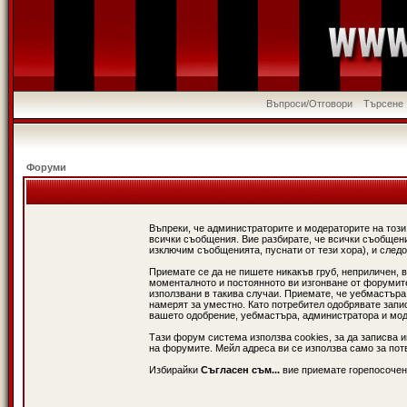
Въпроси/Отговори
Търсене
Форуми
Въпреки, че администраторите и модераторите на този
всички съобщения. Вие разбирате, че всички съобщени
изключим съобщенията, пуснати от тези хора), и следо
Приемате се да не пишете никакъв груб, неприличен, 
моменталното и постоянното ви изгонване от форумите 
използвани в такива случаи. Приемате, че уебмастъра
намерят за уместно. Като потребител одобрявате запи
вашето одобрение, уебмастъра, администратора и модер
Тази форум система използва cookies, за да записва 
на форумите. Мейл адреса ви се използва само за потв
Избирайки
Съгласен съм...
вие приемате горепосочен