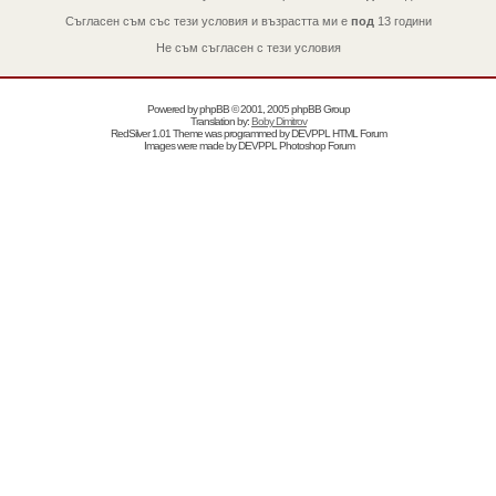
Съгласен съм със тези условия и възрастта ми е
под
13 години
Не съм съгласен с тези условия
Powered by
phpBB
© 2001, 2005 phpBB Group
Translation by:
Boby Dimitrov
RedSilver 1.01 Theme was programmed by
DEVPPL
HTML Forum
Images were made by
DEVPPL
Photoshop Forum