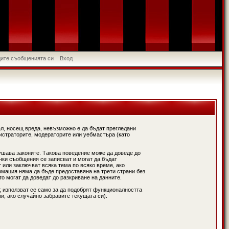
идите съобщенията си
Вход
л, носещ вреда, невъзможно е да бъдат прегледани
истраторите, модераторите или уебмастъра (като
ушава законите. Такова поведение може да доведе до
чки съобщения се записват и могат да бъдат
 или заключват всяка тема по всяко време, ако
рмация няма да бъде предоставяна на трети страни без
о могат да доведат до разкриване на данните.
; използват се само за да подобрят функционалността
и, ако случайно забравите текущата си).