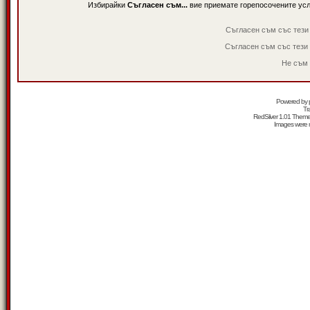
Избирайки
Съгласен съм...
вие приемате горепосочените ус
Съгласен съм със тези
Съгласен съм със тези
Не съм 
Powered by
Tr
RedSilver 1.01 Them
Images were