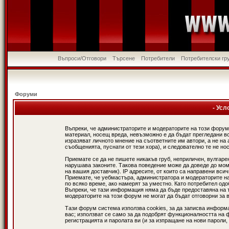
Въпроси/Отговори
Търсене
Потребители
Потребителски гр
Форуми
- Усл
Въпреки, че администраторите и модераторите на този форум
материал, носещ вреда, невъзможно е да бъдат прегледани в
изразяват личното мнение на съответните им автори, а не н
съобщенията, пуснати от тези хора), и следователно те не нос
Приемате се да не пишете никакъв груб, неприличен, вулгаре
нарушава законите. Такова поведение може да доведе до мом
на вашия доставчик). IP адресите, от които са направени вси
Приемате, че уебмастъра, администратора и модераторите на
по всяко време, ако намерят за уместно. Като потребител од
Въпреки, че тази информация няма да бъде предоставяна на 
модераторите на този форум не могат да бъдат отговорни за в
Тази форум система използва cookies, за да записва информ
вас; използват се само за да подобрят функционалността на 
регистрацията и паролата ви (и за изпращане на нови пароли,