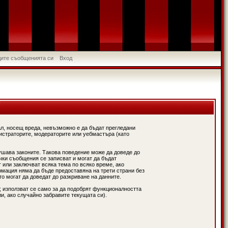
идите съобщенията си
Вход
л, носещ вреда, невъзможно е да бъдат прегледани
истраторите, модераторите или уебмастъра (като
ушава законите. Такова поведение може да доведе до
чки съобщения се записват и могат да бъдат
 или заключват всяка тема по всяко време, ако
рмация няма да бъде предоставяна на трети страни без
о могат да доведат до разкриване на данните.
; използват се само за да подобрят функционалността
и, ако случайно забравите текущата си).