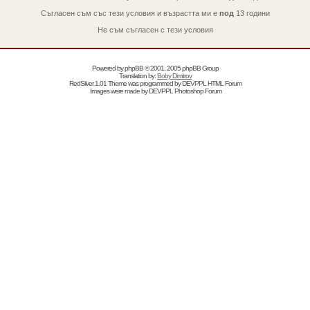
Съгласен съм със тези условия и възрастта ми е
под
13 години
Не съм съгласен с тези условия
Powered by
phpBB
© 2001, 2005 phpBB Group
Translation by:
Boby Dimitrov
RedSilver 1.01 Theme was programmed by
DEVPPL
HTML Forum
Images were made by
DEVPPL
Photoshop Forum