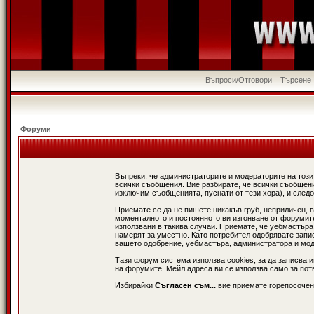
Въпроси/Отговори
Търсене
Форуми
Въпреки, че администраторите и модераторите на този
всички съобщения. Вие разбирате, че всички съобщени
изключим съобщенията, пуснати от тези хора), и следо
Приемате се да не пишете никакъв груб, неприличен, 
моменталното и постоянното ви изгонване от форумите 
използвани в такива случаи. Приемате, че уебмастъра
намерят за уместно. Като потребител одобрявате запи
вашето одобрение, уебмастъра, администратора и модер
Тази форум система използва cookies, за да записва 
на форумите. Мейл адреса ви се използва само за потв
Избирайки
Съгласен съм...
вие приемате горепосочен