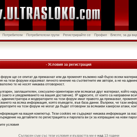
Потребители
Потребителски групи
Регистрирайте се
Профил
Влезте, за да в
- Условия за регистрация
 форум ще се опитат да премахнат или да променят възмжно най-бързо всеки материа
я на тези форуми изразяват личното мнение на съответните им автори, а не на админ
вателно те не носят никаква отговорност.
вулгарен, заплашителен, сексуално-ориентиран или всякакъв друг материал, който нар
(както и уведомяването на вашия доставчик). IP адресите, от които са направени вси
, администратора и модераторите на този форум имат правото да премахват, променят
сването на всяка информация, която въведете, във база данни. Въпреки, че тази инфо
аторите на този форум не могат да бъдат отговорни за всякакви хакерски атаки, коит
информация на вашия компютър. Тези cookies не съдържат никаква информация за вас
ърждение на детайлите по регистрацията и паролата ви (и за изпращане на нови парол
ите условия
Съгласен съм със тези условия и възрастта ми е
над
13 години