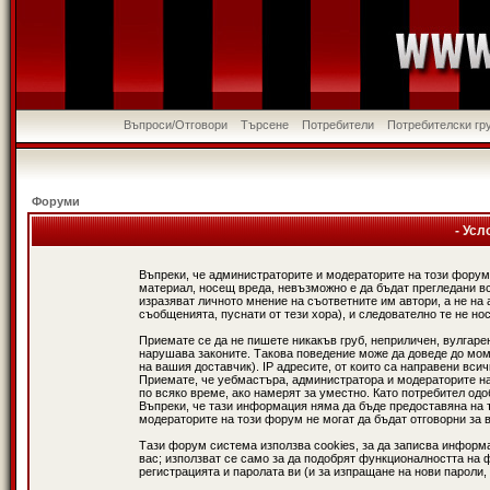
Въпроси/Отговори
Търсене
Потребители
Потребителски гр
Форуми
- Усл
Въпреки, че администраторите и модераторите на този форум
материал, носещ вреда, невъзможно е да бъдат прегледани в
изразяват личното мнение на съответните им автори, а не н
съобщенията, пуснати от тези хора), и следователно те не нос
Приемате се да не пишете никакъв груб, неприличен, вулгаре
нарушава законите. Такова поведение може да доведе до мом
на вашия доставчик). IP адресите, от които са направени вси
Приемате, че уебмастъра, администратора и модераторите на
по всяко време, ако намерят за уместно. Като потребител од
Въпреки, че тази информация няма да бъде предоставяна на 
модераторите на този форум не могат да бъдат отговорни за в
Тази форум система използва cookies, за да записва информ
вас; използват се само за да подобрят функционалността на 
регистрацията и паролата ви (и за изпращане на нови пароли,