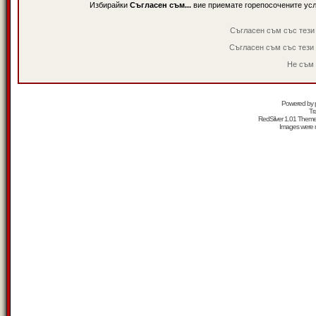
Избирайки
Съгласен съм...
вие приемате горепосочените ус
Съгласен съм със тези
Съгласен съм със тези
Не съм 
Powered by
Tr
RedSilver 1.01 Them
Images were