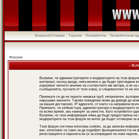
Въпроси/Отговори
Търсене
Потребители
Потребителски гр
Форуми
- Усл
Въпреки, че администраторите и модераторите на този форум
материал, носещ вреда, невъзможно е да бъдат прегледани в
изразяват личното мнение на съответните им автори, а не н
съобщенията, пуснати от тези хора), и следователно те не нос
Приемате се да не пишете никакъв груб, неприличен, вулгаре
нарушава законите. Такова поведение може да доведе до мом
на вашия доставчик). IP адресите, от които са направени вси
Приемате, че уебмастъра, администратора и модераторите на
по всяко време, ако намерят за уместно. Като потребител од
Въпреки, че тази информация няма да бъде предоставяна на 
модераторите на този форум не могат да бъдат отговорни за в
Тази форум система използва cookies, за да записва информ
вас; използват се само за да подобрят функционалността на 
регистрацията и паролата ви (и за изпращане на нови пароли,