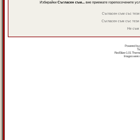
Избирайки
Съгласен съм...
вие приемате горепосочените ус
Съгласен съм със тези
Съгласен съм със тези
Не съм 
Powered by
Tr
RedSilver 1.01 Them
Images were