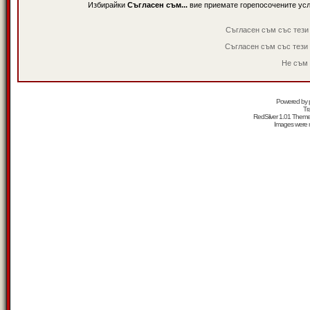
Избирайки
Съгласен съм...
вие приемате горепосочените ус
Съгласен съм със тези
Съгласен съм със тези
Не съм 
Powered by
Tr
RedSilver 1.01 Them
Images were