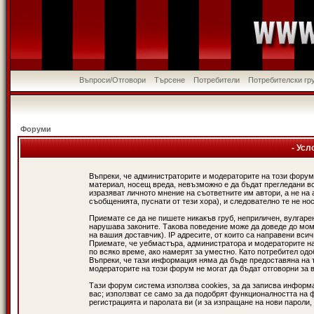
Въпроси/Отговори
Търсене
Потребители
Потребителски гр
Форуми
- Усл
Въпреки, че администраторите и модераторите на този форум
материал, носещ вреда, невъзможно е да бъдат прегледани в
изразяват личното мнение на съответните им автори, а не н
съобщенията, пуснати от тези хора), и следователно те не нос
Приемате се да не пишете никакъв груб, неприличен, вулгаре
нарушава законите. Такова поведение може да доведе до мом
на вашия доставчик). IP адресите, от които са направени вси
Приемате, че уебмастъра, администратора и модераторите на
по всяко време, ако намерят за уместно. Като потребител од
Въпреки, че тази информация няма да бъде предоставяна на 
модераторите на този форум не могат да бъдат отговорни за в
Тази форум система използва cookies, за да записва информ
вас; използват се само за да подобрят функционалността на 
регистрацията и паролата ви (и за изпращане на нови пароли,