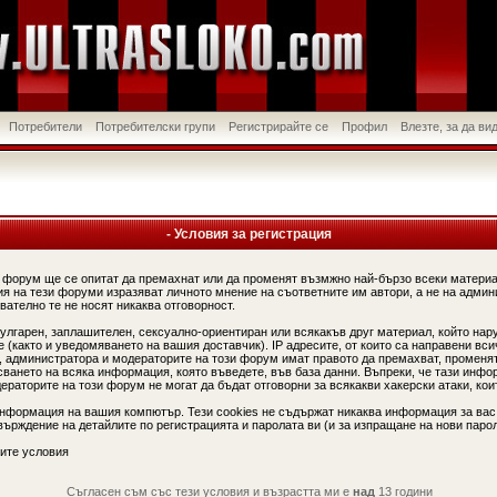
Потребители
Потребителски групи
Регистрирайте се
Профил
Влезте, за да в
- Условия за регистрация
 форум ще се опитат да премахнат или да променят възмжно най-бързо всеки материа
я на тези форуми изразяват личното мнение на съответните им автори, а не на админ
вателно те не носят никаква отговорност.
вулгарен, заплашителен, сексуално-ориентиран или всякакъв друг материал, който нар
(както и уведомяването на вашия доставчик). IP адресите, от които са направени вси
, администратора и модераторите на този форум имат правото да премахват, променят
сването на всяка информация, която въведете, във база данни. Въпреки, че тази инфо
аторите на този форум не могат да бъдат отговорни за всякакви хакерски атаки, коит
информация на вашия компютър. Тези cookies не съдържат никаква информация за вас
ърждение на детайлите по регистрацията и паролата ви (и за изпращане на нови парол
ите условия
Съгласен съм със тези условия и възрастта ми е
над
13 години