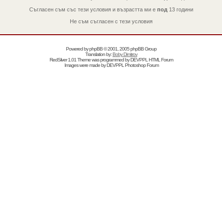
Съгласен съм със тези условия и възрастта ми е
под
13 години
Не съм съгласен с тези условия
Powered by
phpBB
© 2001, 2005 phpBB Group
Translation by:
Boby Dimitrov
RedSilver 1.01 Theme was programmed by
DEVPPL
HTML Forum
Images were made by
DEVPPL
Photoshop Forum