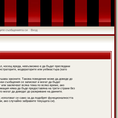
идите съобщенията си
Вход
л, носещ вреда, невъзможно е да бъдат прегледани
истраторите, модераторите или уебмастъра (като
ушава законите. Такова поведение може да доведе до
чки съобщения се записват и могат да бъдат
 или заключват всяка тема по всяко време, ако
рмация няма да бъде предоставяна на трети страни без
о могат да доведат до разкриване на данните.
; използват се само за да подобрят функционалността
и, ако случайно забравите текущата си).