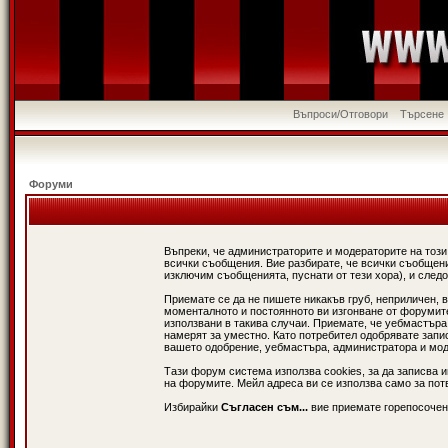
Въпроси/Отговори
Търсене
Форуми
Въпреки, че администраторите и модераторите на този
всички съобщения. Вие разбирате, че всички съобщени
изключим съобщенията, пуснати от тези хора), и следо
Приемате се да не пишете никакъв груб, неприличен, 
моменталното и постоянното ви изгонване от форумите 
използвани в такива случаи. Приемате, че уебмастъра
намерят за уместно. Като потребител одобрявате запи
вашето одобрение, уебмастъра, администратора и модер
Тази форум система използва cookies, за да записва 
на форумите. Мейл адреса ви се използва само за потв
Избирайки
Съгласен съм...
вие приемате горепосочен