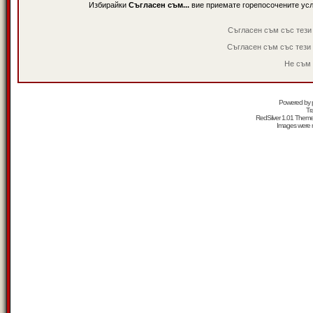
Избирайки
Съгласен съм...
вие приемате горепосочените ус
Съгласен съм със тези
Съгласен съм със тези
Не съм 
Powered by
Tr
RedSilver 1.01 Them
Images were