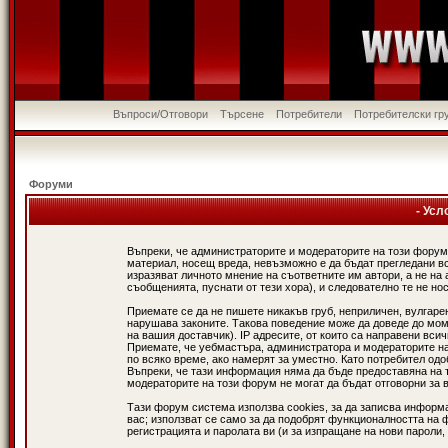
Въпроси/Отговори
Търсене
Потребители
Потребителски гр
Форуми
- Усл
Въпреки, че администраторите и модераторите на този форум
материал, носещ вреда, невъзможно е да бъдат прегледани в
изразяват личното мнение на съответните им автори, а не н
съобщенията, пуснати от тези хора), и следователно те не нос
Приемате се да не пишете никакъв груб, неприличен, вулгаре
нарушава законите. Такова поведение може да доведе до мом
на вашия доставчик). IP адресите, от които са направени вси
Приемате, че уебмастъра, администратора и модераторите на
по всяко време, ако намерят за уместно. Като потребител од
Въпреки, че тази информация няма да бъде предоставяна на 
модераторите на този форум не могат да бъдат отговорни за в
Тази форум система използва cookies, за да записва информ
вас; използват се само за да подобрят функционалността на 
регистрацията и паролата ви (и за изпращане на нови пароли,