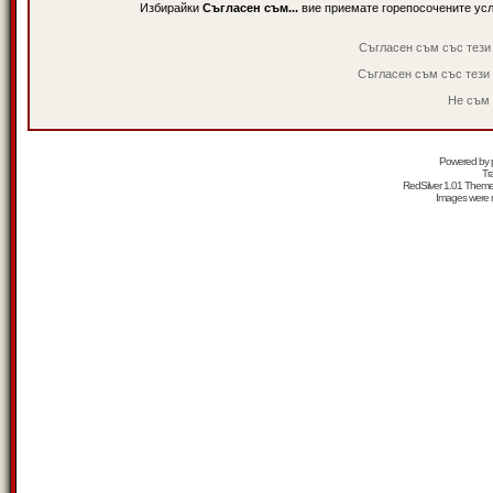
Избирайки
Съгласен съм...
вие приемате горепосочените ус
Съгласен съм със тези
Съгласен съм със тези
Не съм 
Powered by
Tr
RedSilver 1.01 Them
Images were