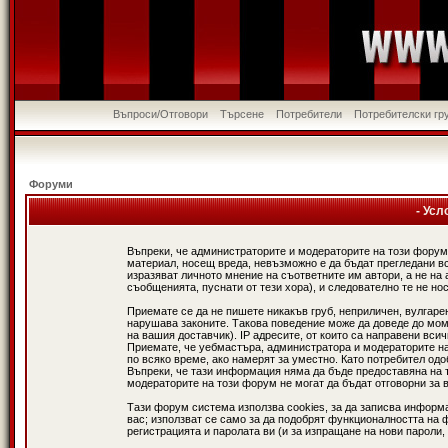
Въпроси/Отговори
Търсене
Потребители
Потребителски гр
Форуми
- Усл
Въпреки, че администраторите и модераторите на този форум
материал, носещ вреда, невъзможно е да бъдат прегледани в
изразяват личното мнение на съответните им автори, а не н
съобщенията, пуснати от тези хора), и следователно те не нос
Приемате се да не пишете никакъв груб, неприличен, вулгаре
нарушава законите. Такова поведение може да доведе до мом
на вашия доставчик). IP адресите, от които са направени вси
Приемате, че уебмастъра, администратора и модераторите на
по всяко време, ако намерят за уместно. Като потребител од
Въпреки, че тази информация няма да бъде предоставяна на 
модераторите на този форум не могат да бъдат отговорни за в
Тази форум система използва cookies, за да записва информ
вас; използват се само за да подобрят функционалността на 
регистрацията и паролата ви (и за изпращане на нови пароли,