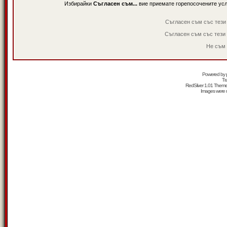
Избирайки
Съгласен съм...
вие приемате горепосочените ус
Съгласен съм със тези
Съгласен съм със тези
Не съм 
Powered by
Tr
RedSilver 1.01 Them
Images were