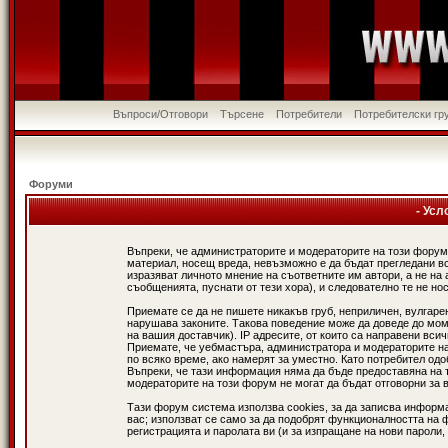
Въпроси/Отговори
Търсене
Потребители
Потребителски гр
Форуми
- Усл
Въпреки, че администраторите и модераторите на този форум
материал, носещ вреда, невъзможно е да бъдат прегледани в
изразяват личното мнение на съответните им автори, а не н
съобщенията, пуснати от тези хора), и следователно те не нос
Приемате се да не пишете никакъв груб, неприличен, вулгаре
нарушава законите. Такова поведение може да доведе до мом
на вашия доставчик). IP адресите, от които са направени вси
Приемате, че уебмастъра, администратора и модераторите на
по всяко време, ако намерят за уместно. Като потребител од
Въпреки, че тази информация няма да бъде предоставяна на 
модераторите на този форум не могат да бъдат отговорни за в
Тази форум система използва cookies, за да записва информ
вас; използват се само за да подобрят функционалността на 
регистрацията и паролата ви (и за изпращане на нови пароли,