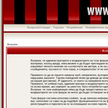
Въпроси/Отговори
Търсене
Потребители
Потребителски гр
Форуми
- Усл
Въпреки, че администраторите и модераторите на този форум
материал, носещ вреда, невъзможно е да бъдат прегледани в
изразяват личното мнение на съответните им автори, а не н
съобщенията, пуснати от тези хора), и следователно те не нос
Приемате се да не пишете никакъв груб, неприличен, вулгаре
нарушава законите. Такова поведение може да доведе до мом
на вашия доставчик). IP адресите, от които са направени вси
Приемате, че уебмастъра, администратора и модераторите на
по всяко време, ако намерят за уместно. Като потребител од
Въпреки, че тази информация няма да бъде предоставяна на 
модераторите на този форум не могат да бъдат отговорни за в
Тази форум система използва cookies, за да записва информ
вас; използват се само за да подобрят функционалността на 
регистрацията и паролата ви (и за изпращане на нови пароли,