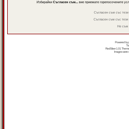
Избирайки
Съгласен съм...
вие приемате горепосочените ус
Съгласен съм със тези
Съгласен съм със тези
Не съм 
Powered by
Tr
RedSilver 1.01 Them
Images were