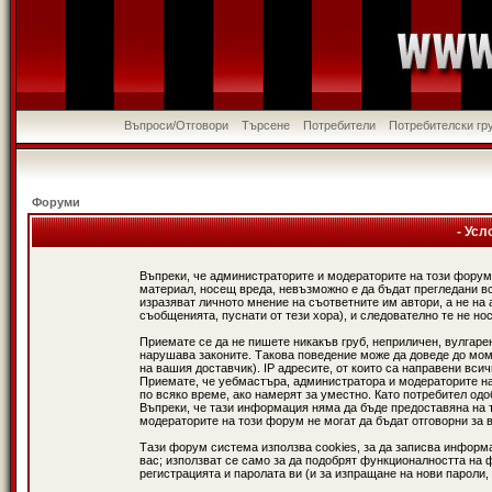
Въпроси/Отговори
Търсене
Потребители
Потребителски гр
Форуми
- Усл
Въпреки, че администраторите и модераторите на този форум
материал, носещ вреда, невъзможно е да бъдат прегледани в
изразяват личното мнение на съответните им автори, а не н
съобщенията, пуснати от тези хора), и следователно те не нос
Приемате се да не пишете никакъв груб, неприличен, вулгаре
нарушава законите. Такова поведение може да доведе до мом
на вашия доставчик). IP адресите, от които са направени вси
Приемате, че уебмастъра, администратора и модераторите на
по всяко време, ако намерят за уместно. Като потребител од
Въпреки, че тази информация няма да бъде предоставяна на 
модераторите на този форум не могат да бъдат отговорни за в
Тази форум система използва cookies, за да записва информ
вас; използват се само за да подобрят функционалността на 
регистрацията и паролата ви (и за изпращане на нови пароли,