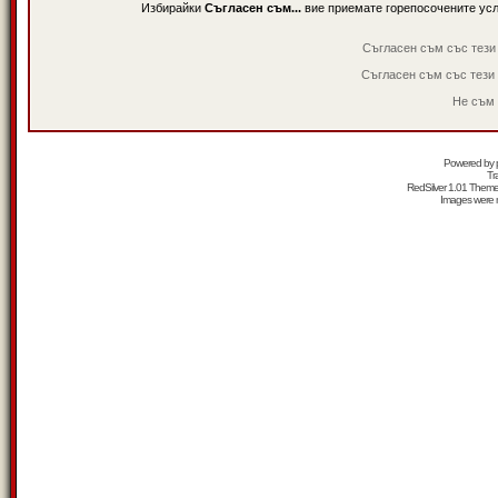
Избирайки
Съгласен съм...
вие приемате горепосочените ус
Съгласен съм със тези
Съгласен съм със тези
Не съм 
Powered by
Tr
RedSilver 1.01 Them
Images were