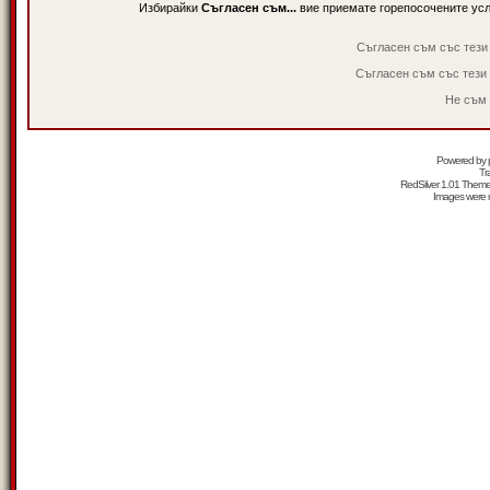
Избирайки
Съгласен съм...
вие приемате горепосочените ус
Съгласен съм със тези
Съгласен съм със тези
Не съм 
Powered by
Tr
RedSilver 1.01 Them
Images were