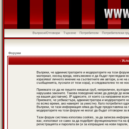
Въпроси/Отговори
Търсене
Потребители
Потребителски гр
Форуми
- Усл
Въпреки, че администраторите и модераторите на този форум
материал, носещ вреда, невъзможно е да бъдат прегледани в
изразяват личното мнение на съответните им автори, а не н
съобщенията, пуснати от тези хора), и следователно те не нос
Приемате се да не пишете никакъв груб, неприличен, вулгаре
нарушава законите. Такова поведение може да доведе до мом
на вашия доставчик). IP адресите, от които са направени вси
Приемате, че уебмастъра, администратора и модераторите на
по всяко време, ако намерят за уместно. Като потребител од
Въпреки, че тази информация няма да бъде предоставяна на 
модераторите на този форум не могат да бъдат отговорни за в
Тази форум система използва cookies, за да записва информ
вас; използват се само за да подобрят функционалността на 
регистрацията и паролата ви (и за изпращане на нови пароли,