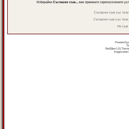
Избирайки
Съгласен съм...
вие приемате горепосочените ус
Съгласен съм със тези
Съгласен съм със тези
Не съм 
Powered by
Tr
RedSilver 1.01 Them
Images were