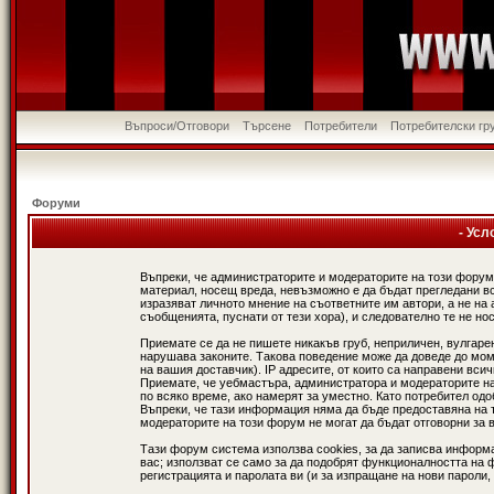
Въпроси/Отговори
Търсене
Потребители
Потребителски гр
Форуми
- Усл
Въпреки, че администраторите и модераторите на този форум
материал, носещ вреда, невъзможно е да бъдат прегледани в
изразяват личното мнение на съответните им автори, а не н
съобщенията, пуснати от тези хора), и следователно те не нос
Приемате се да не пишете никакъв груб, неприличен, вулгаре
нарушава законите. Такова поведение може да доведе до мом
на вашия доставчик). IP адресите, от които са направени вси
Приемате, че уебмастъра, администратора и модераторите на
по всяко време, ако намерят за уместно. Като потребител од
Въпреки, че тази информация няма да бъде предоставяна на 
модераторите на този форум не могат да бъдат отговорни за в
Тази форум система използва cookies, за да записва информ
вас; използват се само за да подобрят функционалността на 
регистрацията и паролата ви (и за изпращане на нови пароли,