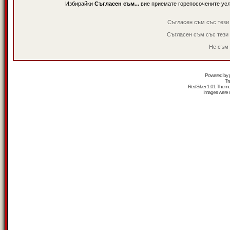
Избирайки
Съгласен съм...
вие приемате горепосочените ус
Съгласен съм със тези
Съгласен съм със тези
Не съм 
Powered by
Tr
RedSilver 1.01 Them
Images were