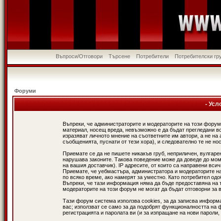
Въпроси/Отговори
Търсене
Потребители
Потребителски гр
Форуми
- Усл
Въпреки, че администраторите и модераторите на този форум
материал, носещ вреда, невъзможно е да бъдат прегледани в
изразяват личното мнение на съответните им автори, а не н
съобщенията, пуснати от тези хора), и следователно те не нос
Приемате се да не пишете никакъв груб, неприличен, вулгаре
нарушава законите. Такова поведение може да доведе до мом
на вашия доставчик). IP адресите, от които са направени вси
Приемате, че уебмастъра, администратора и модераторите на
по всяко време, ако намерят за уместно. Като потребител од
Въпреки, че тази информация няма да бъде предоставяна на 
модераторите на този форум не могат да бъдат отговорни за в
Тази форум система използва cookies, за да записва информ
вас; използват се само за да подобрят функционалността на 
регистрацията и паролата ви (и за изпращане на нови пароли,