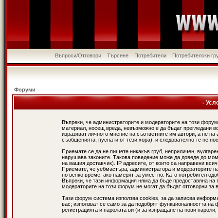
Въпроси/Отговори
Търсене
Потребители
Потребителски гр
Форуми
- Усл
Въпреки, че администраторите и модераторите на този форум
материал, носещ вреда, невъзможно е да бъдат прегледани в
изразяват личното мнение на съответните им автори, а не н
съобщенията, пуснати от тези хора), и следователно те не нос
Приемате се да не пишете никакъв груб, неприличен, вулгаре
нарушава законите. Такова поведение може да доведе до мом
на вашия доставчик). IP адресите, от които са направени вси
Приемате, че уебмастъра, администратора и модераторите на
по всяко време, ако намерят за уместно. Като потребител од
Въпреки, че тази информация няма да бъде предоставяна на 
модераторите на този форум не могат да бъдат отговорни за в
Тази форум система използва cookies, за да записва информ
вас; използват се само за да подобрят функционалността на 
регистрацията и паролата ви (и за изпращане на нови пароли,