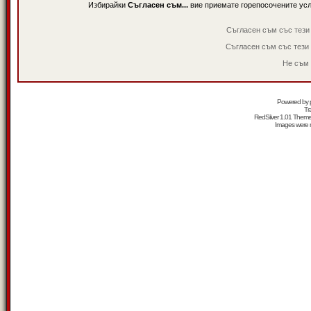
Избирайки
Съгласен съм...
вие приемате горепосочените ус
Съгласен съм със тези
Съгласен съм със тези
Не съм 
Powered by
Tr
RedSilver 1.01 Them
Images were