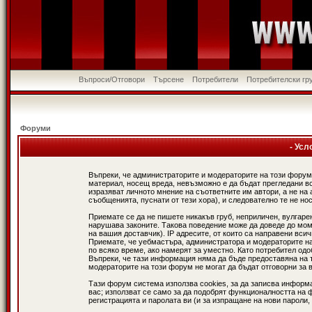
Въпроси/Отговори
Търсене
Потребители
Потребителски гр
Форуми
- Усл
Въпреки, че администраторите и модераторите на този форум
материал, носещ вреда, невъзможно е да бъдат прегледани в
изразяват личното мнение на съответните им автори, а не н
съобщенията, пуснати от тези хора), и следователно те не нос
Приемате се да не пишете никакъв груб, неприличен, вулгаре
нарушава законите. Такова поведение може да доведе до мом
на вашия доставчик). IP адресите, от които са направени вси
Приемате, че уебмастъра, администратора и модераторите на
по всяко време, ако намерят за уместно. Като потребител од
Въпреки, че тази информация няма да бъде предоставяна на 
модераторите на този форум не могат да бъдат отговорни за в
Тази форум система използва cookies, за да записва информ
вас; използват се само за да подобрят функционалността на 
регистрацията и паролата ви (и за изпращане на нови пароли,