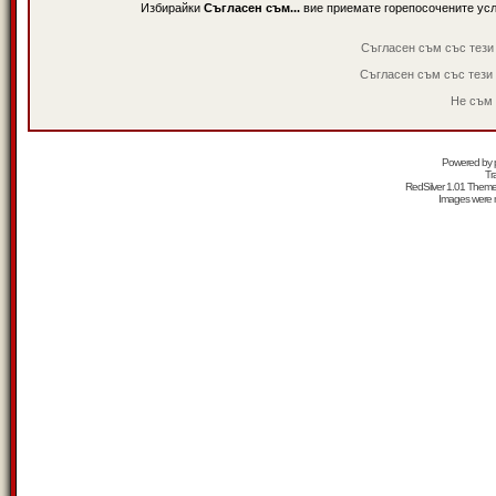
Избирайки
Съгласен съм...
вие приемате горепосочените ус
Съгласен съм със тези
Съгласен съм със тези
Не съм 
Powered by
Tr
RedSilver 1.01 Them
Images were