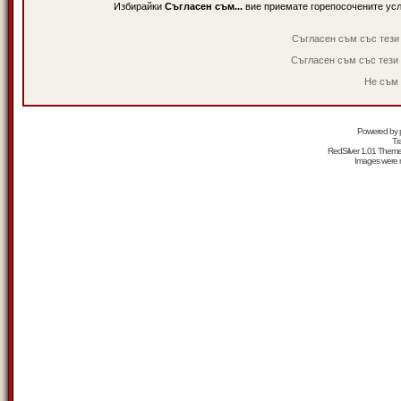
Избирайки
Съгласен съм...
вие приемате горепосочените ус
Съгласен съм със тези
Съгласен съм със тези
Не съм 
Powered by
Tr
RedSilver 1.01 Them
Images were