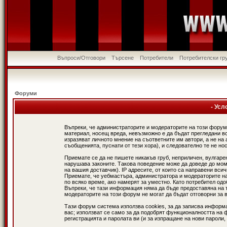
Въпроси/Отговори
Търсене
Потребители
Потребителски гр
Форуми
- Усл
Въпреки, че администраторите и модераторите на този форум
материал, носещ вреда, невъзможно е да бъдат прегледани в
изразяват личното мнение на съответните им автори, а не н
съобщенията, пуснати от тези хора), и следователно те не нос
Приемате се да не пишете никакъв груб, неприличен, вулгаре
нарушава законите. Такова поведение може да доведе до мом
на вашия доставчик). IP адресите, от които са направени вси
Приемате, че уебмастъра, администратора и модераторите на
по всяко време, ако намерят за уместно. Като потребител од
Въпреки, че тази информация няма да бъде предоставяна на 
модераторите на този форум не могат да бъдат отговорни за в
Тази форум система използва cookies, за да записва информ
вас; използват се само за да подобрят функционалността на 
регистрацията и паролата ви (и за изпращане на нови пароли,