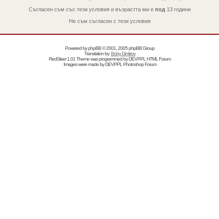
Съгласен съм със тези условия и възрастта ми е
под
13 години
Не съм съгласен с тези условия
Powered by
phpBB
© 2001, 2005 phpBB Group
Translation by:
Boby Dimitrov
RedSilver 1.01 Theme was programmed by
DEVPPL
HTML Forum
Images were made by
DEVPPL
Photoshop Forum