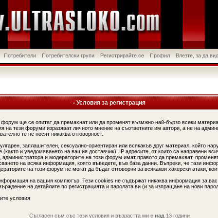
Потребители
Потребителски групи
Регистрирайте се
Профил
Влезте, за да в
- Условия за регистрация
 форум ще се опитат да премахнат или да променят възмжно най-бързо всеки материа
я на тези форуми изразяват личното мнение на съответните им автори, а не на админ
вателно те не носят никаква отговорност.
вулгарен, заплашителен, сексуално-ориентиран или всякакъв друг материал, който нар
(както и уведомяването на вашия доставчик). IP адресите, от които са направени вси
, администратора и модераторите на този форум имат правото да премахват, променят
сването на всяка информация, която въведете, във база данни. Въпреки, че тази инфо
аторите на този форум не могат да бъдат отговорни за всякакви хакерски атаки, коит
информация на вашия компютър. Тези cookies не съдържат никаква информация за вас
ърждение на детайлите по регистрацията и паролата ви (и за изпращане на нови парол
ите условия
Съгласен съм със тези условия и възрастта ми е
над
13 години