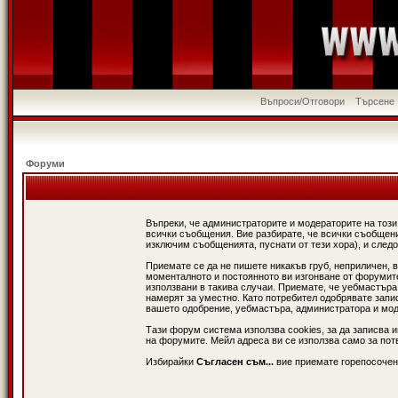
Въпроси/Отговори
Търсене
Форуми
Въпреки, че администраторите и модераторите на този
всички съобщения. Вие разбирате, че всички съобщени
изключим съобщенията, пуснати от тези хора), и следо
Приемате се да не пишете никакъв груб, неприличен, 
моменталното и постоянното ви изгонване от форумите 
използвани в такива случаи. Приемате, че уебмастъра
намерят за уместно. Като потребител одобрявате запи
вашето одобрение, уебмастъра, администратора и модер
Тази форум система използва cookies, за да записва 
на форумите. Мейл адреса ви се използва само за потв
Избирайки
Съгласен съм...
вие приемате горепосочен