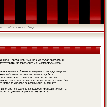
идите съобщенията си
Вход
л, носещ вреда, невъзможно е да бъдат прегледани
истраторите, модераторите или уебмастъра (като
ушава законите. Такова поведение може да доведе до
чки съобщения се записват и могат да бъдат
 или заключват всяка тема по всяко време, ако
рмация няма да бъде предоставяна на трети страни без
о могат да доведат до разкриване на данните.
; използват се само за да подобрят функционалността
и, ако случайно забравите текущата си).