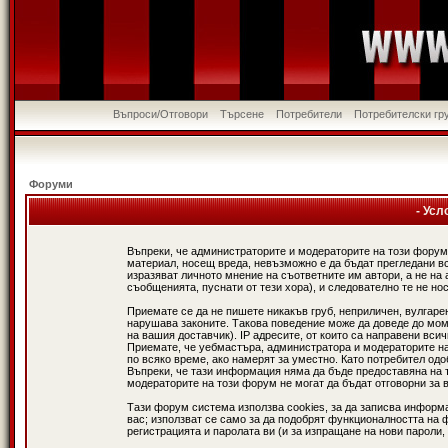
Въпроси/Отговори
Търсене
Потребители
Потребителски гр
Форуми
- Усл
Въпреки, че администраторите и модераторите на този форум
материал, носещ вреда, невъзможно е да бъдат прегледани в
изразяват личното мнение на съответните им автори, а не н
съобщенията, пуснати от тези хора), и следователно те не нос
Приемате се да не пишете никакъв груб, неприличен, вулгаре
нарушава законите. Такова поведение може да доведе до мом
на вашия доставчик). IP адресите, от които са направени вси
Приемате, че уебмастъра, администратора и модераторите на
по всяко време, ако намерят за уместно. Като потребител од
Въпреки, че тази информация няма да бъде предоставяна на 
модераторите на този форум не могат да бъдат отговорни за в
Тази форум система използва cookies, за да записва информ
вас; използват се само за да подобрят функционалността на 
регистрацията и паролата ви (и за изпращане на нови пароли,