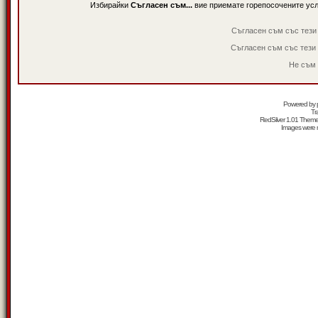
Избирайки
Съгласен съм...
вие приемате горепосочените ус
Съгласен съм със тези
Съгласен съм със тези
Не съм 
Powered by
Tr
RedSilver 1.01 Them
Images were