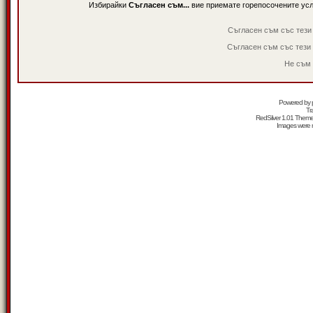
Избирайки
Съгласен съм...
вие приемате горепосочените ус
Съгласен съм със тези
Съгласен съм със тези
Не съм 
Powered by
Tr
RedSilver 1.01 Them
Images were