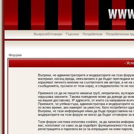
Въпроси/Отговори
Търсене
Потребители
Потребителски гр
Форуми
- Усл
Въпреки, че администраторите и модераторите на този форум
материал, носещ вреда, невъзможно е да бъдат прегледани в
изразяват личното мнение на съответните им автори, а не н
съобщенията, пуснати от тези хора), и следователно те не нос
Приемате се да не пишете никакъв груб, неприличен, вулгаре
нарушава законите. Такова поведение може да доведе до мом
на вашия доставчик). IP адресите, от които са направени вси
Приемате, че уебмастъра, администратора и модераторите на
по всяко време, ако намерят за уместно. Като потребител од
Въпреки, че тази информация няма да бъде предоставяна на 
модераторите на този форум не могат да бъдат отговорни за в
Тази форум система използва cookies, за да записва информ
вас; използват се само за да подобрят функционалността на 
регистрацията и паролата ви (и за изпращане на нови пароли,