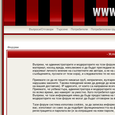
Въпроси/Отговори
Търсене
Потребители
Потребителски гр
Форуми
- Усл
Въпреки, че администраторите и модераторите на този форум
материал, носещ вреда, невъзможно е да бъдат прегледани в
изразяват личното мнение на съответните им автори, а не н
съобщенията, пуснати от тези хора), и следователно те не нос
Приемате се да не пишете никакъв груб, неприличен, вулгаре
нарушава законите. Такова поведение може да доведе до мом
на вашия доставчик). IP адресите, от които са направени вси
Приемате, че уебмастъра, администратора и модераторите на
по всяко време, ако намерят за уместно. Като потребител од
Въпреки, че тази информация няма да бъде предоставяна на 
модераторите на този форум не могат да бъдат отговорни за в
Тази форум система използва cookies, за да записва информ
вас; използват се само за да подобрят функционалността на 
регистрацията и паролата ви (и за изпращане на нови пароли,