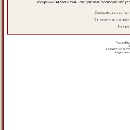
Избирайки
Съгласен съм...
вие приемате горепосочените ус
Съгласен съм със тези
Съгласен съм със тези
Не съм 
Powered by
Tr
RedSilver 1.01 Them
Images were