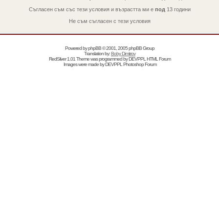
Съгласен съм със тези условия и възрастта ми е
под
13 години
Не съм съгласен с тези условия
Powered by
phpBB
© 2001, 2005 phpBB Group
Translation by:
Boby Dimitrov
RedSilver 1.01 Theme was programmed by
DEVPPL
HTML Forum
Images were made by
DEVPPL
Photoshop Forum