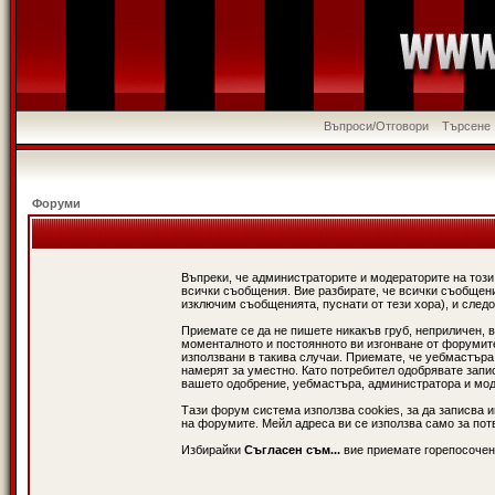
Въпроси/Отговори
Търсене
Форуми
Въпреки, че администраторите и модераторите на този
всички съобщения. Вие разбирате, че всички съобщени
изключим съобщенията, пуснати от тези хора), и следо
Приемате се да не пишете никакъв груб, неприличен, 
моменталното и постоянното ви изгонване от форумите 
използвани в такива случаи. Приемате, че уебмастъра
намерят за уместно. Като потребител одобрявате запи
вашето одобрение, уебмастъра, администратора и модер
Тази форум система използва cookies, за да записва 
на форумите. Мейл адреса ви се използва само за потв
Избирайки
Съгласен съм...
вие приемате горепосочен