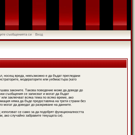
идите съобщенията си
Вход
л, носещ вреда, невъзможно е да бъдат прегледани
истраторите, модераторите или уебмастъра (като
ушава законите. Такова поведение може да доведе до
чки съобщения се записват и могат да бъдат
 или заключват всяка тема по всяко време, ако
рмация няма да бъде предоставяна на трети страни без
о могат да доведат до разкриване на данните.
; използват се само за да подобрят функционалността
и, ако случайно забравите текущата си).