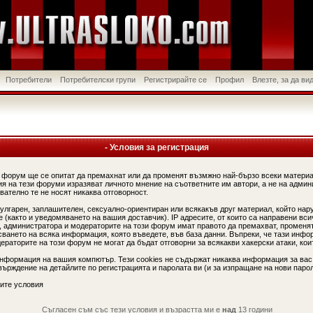
Потребители
Потребителски групи
Регистрирайте се
Профил
Влезте, за да в
- Условия за регистрация
 форум ще се опитат да премахнат или да променят възмжно най-бързо всеки материа
я на тези форуми изразяват личното мнение на съответните им автори, а не на админ
вателно те не носят никаква отговорност.
вулгарен, заплашителен, сексуално-ориентиран или всякакъв друг материал, който нар
(както и уведомяването на вашия доставчик). IP адресите, от които са направени вси
, администратора и модераторите на този форум имат правото да премахват, променят
сването на всяка информация, която въведете, във база данни. Въпреки, че тази инфо
аторите на този форум не могат да бъдат отговорни за всякакви хакерски атаки, коит
информация на вашия компютър. Тези cookies не съдържат никаква информация за вас
ърждение на детайлите по регистрацията и паролата ви (и за изпращане на нови парол
ите условия
Съгласен съм със тези условия и възрастта ми е
над
13 години