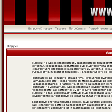
Въпроси/Отговори
Търсене
Потребители
Потребителски гр
Форуми
- Усл
Въпреки, че администраторите и модераторите на този форум
материал, носещ вреда, невъзможно е да бъдат прегледани в
изразяват личното мнение на съответните им автори, а не н
съобщенията, пуснати от тези хора), и следователно те не нос
Приемате се да не пишете никакъв груб, неприличен, вулгаре
нарушава законите. Такова поведение може да доведе до мом
на вашия доставчик). IP адресите, от които са направени вси
Приемате, че уебмастъра, администратора и модераторите на
по всяко време, ако намерят за уместно. Като потребител од
Въпреки, че тази информация няма да бъде предоставяна на 
модераторите на този форум не могат да бъдат отговорни за в
Тази форум система използва cookies, за да записва информ
вас; използват се само за да подобрят функционалността на 
регистрацията и паролата ви (и за изпращане на нови пароли,