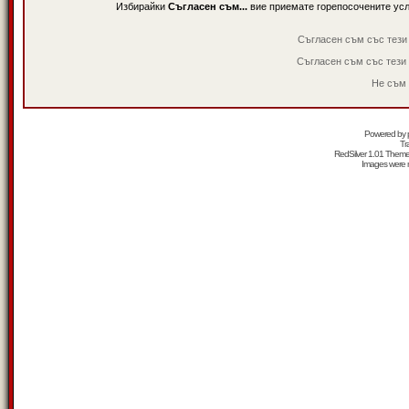
Избирайки
Съгласен съм...
вие приемате горепосочените ус
Съгласен съм със тези
Съгласен съм със тези
Не съм 
Powered by
Tr
RedSilver 1.01 Them
Images were