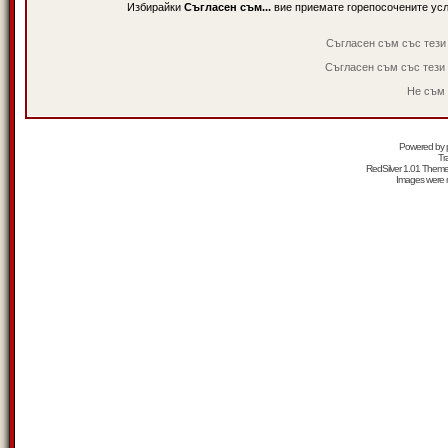
Избирайки
Съгласен съм...
вие приемате горепосочените ус
Съгласен съм със тези
Съгласен съм със тези
Не съм 
Powered by
Tr
RedSilver 1.01 Them
Images were