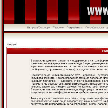
Въпроси/Отговори
Търсене
Потребители
Потребителски гр
Форуми
- Усл
Въпреки, че администраторите и модераторите на този форум
материал, носещ вреда, невъзможно е да бъдат прегледани в
изразяват личното мнение на съответните им автори, а не н
съобщенията, пуснати от тези хора), и следователно те не нос
Приемате се да не пишете никакъв груб, неприличен, вулгаре
нарушава законите. Такова поведение може да доведе до мом
на вашия доставчик). IP адресите, от които са направени вси
Приемате, че уебмастъра, администратора и модераторите на
по всяко време, ако намерят за уместно. Като потребител од
Въпреки, че тази информация няма да бъде предоставяна на 
модераторите на този форум не могат да бъдат отговорни за в
Тази форум система използва cookies, за да записва информ
вас; използват се само за да подобрят функционалността на 
регистрацията и паролата ви (и за изпращане на нови пароли,