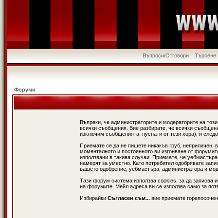
Въпроси/Отговори
Търсене
Форуми
Въпреки, че администраторите и модераторите на този
всички съобщения. Вие разбирате, че всички съобщени
изключим съобщенията, пуснати от тези хора), и следо
Приемате се да не пишете никакъв груб, неприличен, 
моменталното и постоянното ви изгонване от форумите 
използвани в такива случаи. Приемате, че уебмастъра
намерят за уместно. Като потребител одобрявате запи
вашето одобрение, уебмастъра, администратора и модер
Тази форум система използва cookies, за да записва 
на форумите. Мейл адреса ви се използва само за потв
Избирайки
Съгласен съм...
вие приемате горепосочен