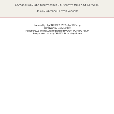
Съгласен съм със тези условия и възрастта ми е
под
13 години
Не съм съгласен с тези условия
Powered by
phpBB
© 2001, 2005 phpBB Group
Translation by:
Boby Dimitrov
RedSilver 1.01 Theme was programmed by
DEVPPL
HTML Forum
Images were made by
DEVPPL
Photoshop Forum