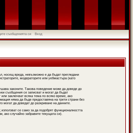
идите съобщенията си
Вход
л, носещ вреда, невъзможно е да бъдат прегледани
истраторите, модераторите или уебмастъра (като
ушава законите. Такова поведение може да доведе до
чки съобщения се записват и могат да бъдат
 или заключват всяка тема по всяко време, ако
рмация няма да бъде предоставяна на трети страни без
о могат да доведат до разкриване на данните.
; използват се само за да подобрят функционалността
и, ако случайно забравите текущата си).