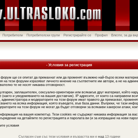
Потребители
Потребителски групи
Регистрирайте се
Профил
Влезте, за да в
- Условия за регистрация
 форум ще се опитат да премахнат или да променят възмжно най-бързо всеки материа
я на тези форуми изразяват личното мнение на съответните им автори, а не на админ
вателно те не носят никаква отговорност.
вулгарен, заплашителен, сексуално-ориентиран или всякакъв друг материал, който нар
(както и уведомяването на вашия доставчик). IP адресите, от които са направени вси
, администратора и модераторите на този форум имат правото да премахват, променят
сването на всяка информация, която въведете, във база данни. Въпреки, че тази инфо
аторите на този форум не могат да бъдат отговорни за всякакви хакерски атаки, коит
информация на вашия компютър. Тези cookies не съдържат никаква информация за вас
ърждение на детайлите по регистрацията и паролата ви (и за изпращане на нови парол
ите условия
Съгласен съм със тези условия и възрастта ми е
над
13 години