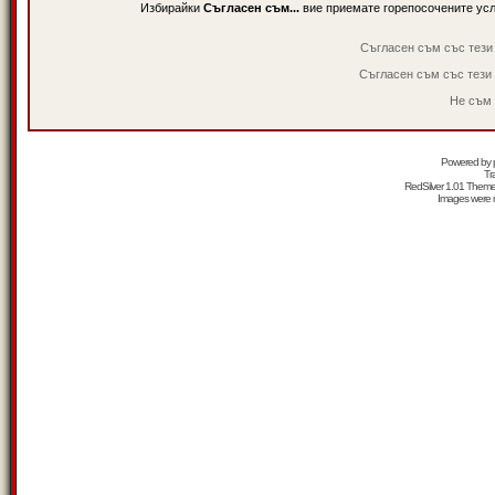
Избирайки
Съгласен съм...
вие приемате горепосочените ус
Съгласен съм със тези
Съгласен съм със тези
Не съм 
Powered by
Tr
RedSilver 1.01 Them
Images were