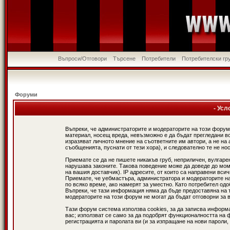
Въпроси/Отговори
Търсене
Потребители
Потребителски гр
Форуми
- Усл
Въпреки, че администраторите и модераторите на този форум
материал, носещ вреда, невъзможно е да бъдат прегледани в
изразяват личното мнение на съответните им автори, а не н
съобщенията, пуснати от тези хора), и следователно те не нос
Приемате се да не пишете никакъв груб, неприличен, вулгаре
нарушава законите. Такова поведение може да доведе до мом
на вашия доставчик). IP адресите, от които са направени вси
Приемате, че уебмастъра, администратора и модераторите на
по всяко време, ако намерят за уместно. Като потребител од
Въпреки, че тази информация няма да бъде предоставяна на 
модераторите на този форум не могат да бъдат отговорни за в
Тази форум система използва cookies, за да записва информ
вас; използват се само за да подобрят функционалността на 
регистрацията и паролата ви (и за изпращане на нови пароли,