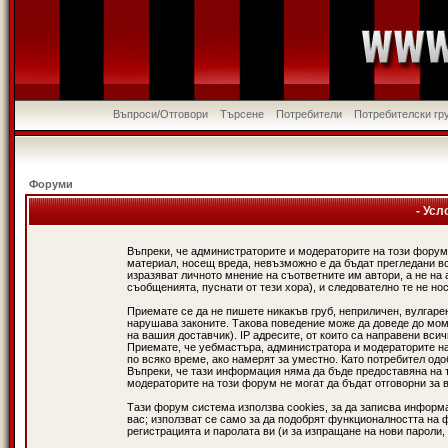
Въпроси/Отговори
Търсене
Потребители
Потребителски гр
Форуми
- Усл
Въпреки, че администраторите и модераторите на този форум
материал, носещ вреда, невъзможно е да бъдат прегледани в
изразяват личното мнение на съответните им автори, а не н
съобщенията, пуснати от тези хора), и следователно те не нос
Приемате се да не пишете никакъв груб, неприличен, вулгаре
нарушава законите. Такова поведение може да доведе до мом
на вашия доставчик). IP адресите, от които са направени вси
Приемате, че уебмастъра, администратора и модераторите на
по всяко време, ако намерят за уместно. Като потребител од
Въпреки, че тази информация няма да бъде предоставяна на 
модераторите на този форум не могат да бъдат отговорни за в
Тази форум система използва cookies, за да записва информ
вас; използват се само за да подобрят функционалността на 
регистрацията и паролата ви (и за изпращане на нови пароли,