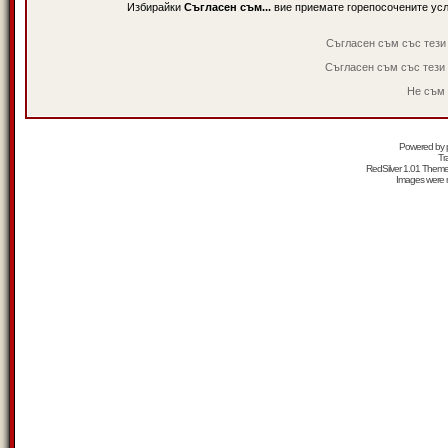
Избирайки
Съгласен съм...
вие приемате горепосочените ус
Съгласен съм със тези
Съгласен съм със тези
Не съм 
Powered by
Tr
RedSilver 1.01 Them
Images were