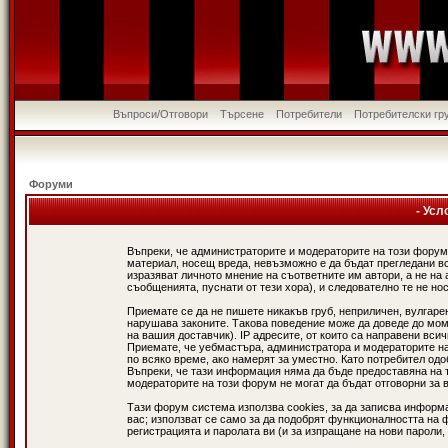
Въпроси/Отговори
Търсене
Потребители
Потребителски гр
Форуми
- Усл
Въпреки, че администраторите и модераторите на този форум
материал, носещ вреда, невъзможно е да бъдат прегледани в
изразяват личното мнение на съответните им автори, а не н
съобщенията, пуснати от тези хора), и следователно те не нос
Приемате се да не пишете никакъв груб, неприличен, вулгаре
нарушава законите. Такова поведение може да доведе до мом
на вашия доставчик). IP адресите, от които са направени вси
Приемате, че уебмастъра, администратора и модераторите на
по всяко време, ако намерят за уместно. Като потребител од
Въпреки, че тази информация няма да бъде предоставяна на 
модераторите на този форум не могат да бъдат отговорни за в
Тази форум система използва cookies, за да записва информ
вас; използват се само за да подобрят функционалността на 
регистрацията и паролата ви (и за изпращане на нови пароли,