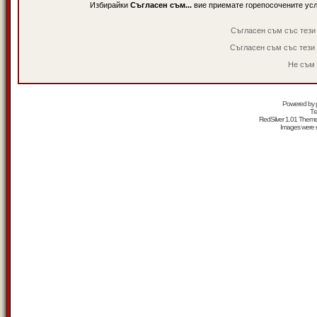
Избирайки
Съгласен съм...
вие приемате горепосочените ус
Съгласен съм със тези
Съгласен съм със тези
Не съм 
Powered by
Tr
RedSilver 1.01 Them
Images were