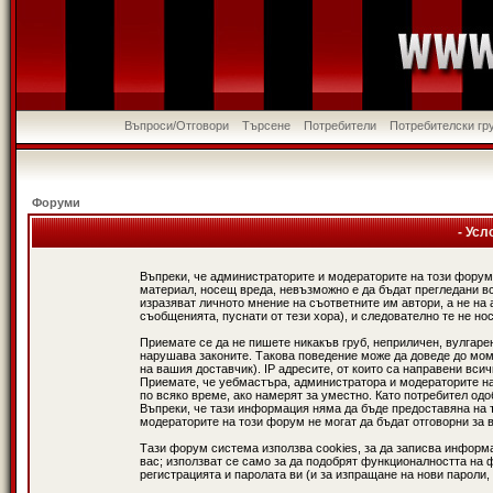
Въпроси/Отговори
Търсене
Потребители
Потребителски гр
Форуми
- Усл
Въпреки, че администраторите и модераторите на този форум
материал, носещ вреда, невъзможно е да бъдат прегледани в
изразяват личното мнение на съответните им автори, а не н
съобщенията, пуснати от тези хора), и следователно те не нос
Приемате се да не пишете никакъв груб, неприличен, вулгаре
нарушава законите. Такова поведение може да доведе до мом
на вашия доставчик). IP адресите, от които са направени вси
Приемате, че уебмастъра, администратора и модераторите на
по всяко време, ако намерят за уместно. Като потребител од
Въпреки, че тази информация няма да бъде предоставяна на 
модераторите на този форум не могат да бъдат отговорни за в
Тази форум система използва cookies, за да записва информ
вас; използват се само за да подобрят функционалността на 
регистрацията и паролата ви (и за изпращане на нови пароли,