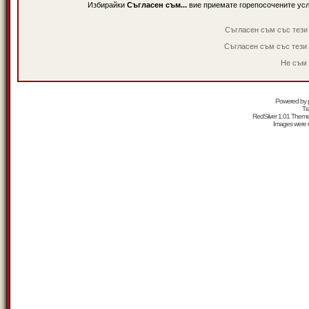
Избирайки
Съгласен съм...
вие приемате горепосочените ус
Съгласен съм със тези
Съгласен съм със тези
Не съм 
Powered by
Tr
RedSilver 1.01 Them
Images were