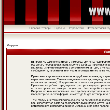
Въпроси/Отговори
Търсене
Потребители
Потребителски гр
Форуми
- Усл
Въпреки, че администраторите и модераторите на този форум
материал, носещ вреда, невъзможно е да бъдат прегледани в
изразяват личното мнение на съответните им автори, а не н
съобщенията, пуснати от тези хора), и следователно те не нос
Приемате се да не пишете никакъв груб, неприличен, вулгаре
нарушава законите. Такова поведение може да доведе до мом
на вашия доставчик). IP адресите, от които са направени вси
Приемате, че уебмастъра, администратора и модераторите на
по всяко време, ако намерят за уместно. Като потребител од
Въпреки, че тази информация няма да бъде предоставяна на 
модераторите на този форум не могат да бъдат отговорни за в
Тази форум система използва cookies, за да записва информ
вас; използват се само за да подобрят функционалността на 
регистрацията и паролата ви (и за изпращане на нови пароли,