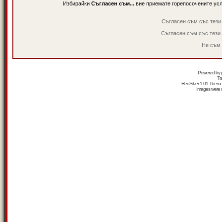
Избирайки
Съгласен съм...
вие приемате горепосочените ус
Съгласен съм със тези
Съгласен съм със тези
Не съм 
Powered by
Tr
RedSilver 1.01 Them
Images were